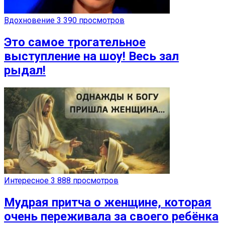
Вдохновение
3 390 просмотров
Это самое трогательное
выступление на шоу! Весь зал
рыдал!
Интересное
3 888 просмотров
Мудрая притча о женщине, которая
очень переживала за своего ребёнка