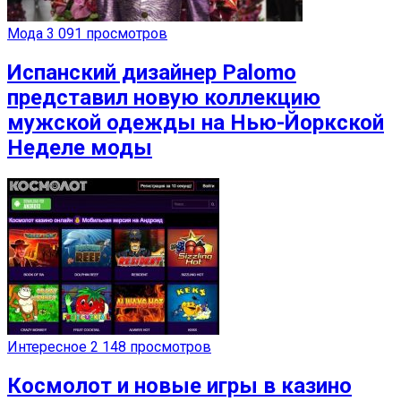
Мода
3 091 просмотров
Испанский дизайнер Palomo
представил новую коллекцию
мужской одежды на Нью-Йоркской
Неделе моды
Интересное
2 148 просмотров
Космолот и новые игры в казино