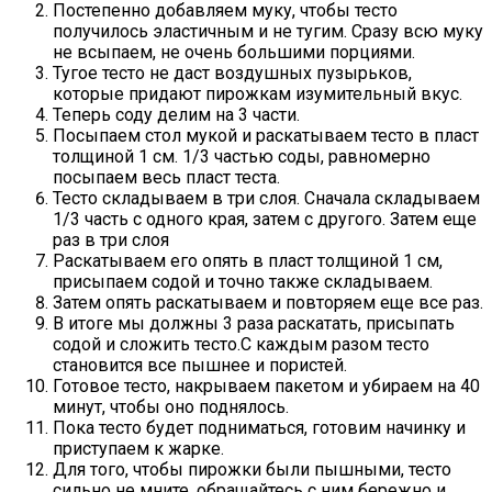
Постепенно добавляем муку, чтобы тесто
получилось эластичным и не тугим. Сразу всю муку
не всыпаем, не очень большими порциями.
Тугое тесто не даст воздушных пузырьков,
которые придают пирожкам изумительный вкус.
Теперь соду делим на 3 части.
Посыпаем стол мукой и раскатываем тесто в пласт
толщиной 1 см. 1/3 частью соды, равномерно
посыпаем весь пласт теста.
Тесто складываем в три слоя. Сначала складываем
1/3 часть с одного края, затем с другого. Затем еще
раз в три слоя
Раскатываем его опять в пласт толщиной 1 см,
присыпаем содой и точно также складываем.
Затем опять раскатываем и повторяем еще все раз.
В итоге мы должны 3 раза раскатать, присыпать
содой и сложить тесто.С каждым разом тесто
становится все пышнее и пористей.
Готовое тесто, накрываем пакетом и убираем на 40
минут, чтобы оно поднялось.
Пока тесто будет подниматься, готовим начинку и
приступаем к жарке.
Для того, чтобы пирожки были пышными, тесто
сильно не мните, обращайтесь с ним бережно и