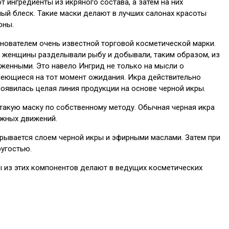
 ингредиенты из икряного состава, а затем на них
ный блеск. Такие маски делают в лучших салонах красоты
оны.
снователем очень известной торговой косметической марки.
к женщины разделывали рыбу и добывали, таким образом, из
хоженными. Это навело Ингрид не только на мысли о
меющиеся на тот момент ожидания. Икра действительно
оявилась целая линия продукции на основе черной икры.
 такую маску по собственному методу. Обычная черная икра
ажных движений.
рывается слоем черной икры и эфирными маслами. Затем при
ругостью.
ы из этих компонентов делают в ведущих косметических