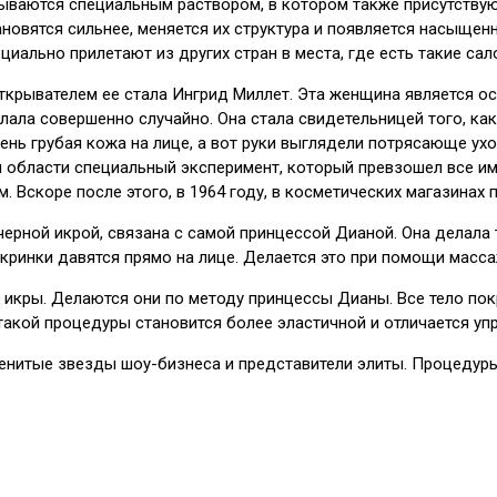
ываются специальным раствором, в котором также присутствуют
новятся сильнее, меняется их структура и появляется насыщен
иально прилетают из других стран в места, где есть такие сал
ткрывателем ее стала Ингрид Миллет. Эта женщина является о
ала совершенно случайно. Она стала свидетельницей того, ка
очень грубая кожа на лице, а вот руки выглядели потрясающе у
й области специальный эксперимент, который превзошел все и
коре после этого, в 1964 году, в косметических магазинах п
 черной икрой, связана с самой принцессой Дианой. Она делала
икринки давятся прямо на лице. Делается это при помощи масс
икры. Делаются они по методу принцессы Дианы. Все тело пок
акой процедуры становится более эластичной и отличается уп
менитые звезды шоу-бизнеса и представители элиты. Процедур