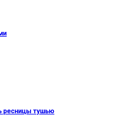
ми
ть ресницы тушью