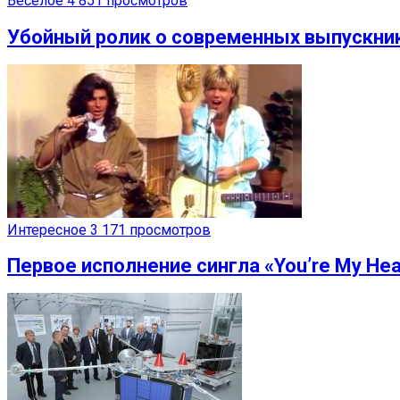
Веселое
4 851 просмотров
Убойный ролик о современных выпускника
Интересное
3 171 просмотров
Первое исполнение сингла «You’re My Hea