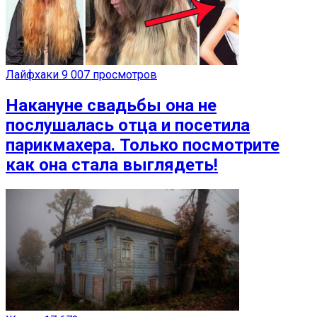
Лайфхаки
9 007 просмотров
Накануне свадьбы она не
послушалась отца и посетила
парикмахера. Только посмотрите
как она стала выглядеть!