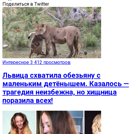
Поделиться в Twitter
Интересное
3 412 просмотров
Львица схватила обезьяну с
маленьким детёнышем. Казалось —
трагедия неизбежна, но хищница
поразила всех!