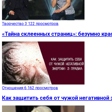
Творчество
3 122 просмотров
«Тайна склеенных страниц»: безумно кр
Отношения
6 162 просмотров
Как защитить себя от чужой негативной 