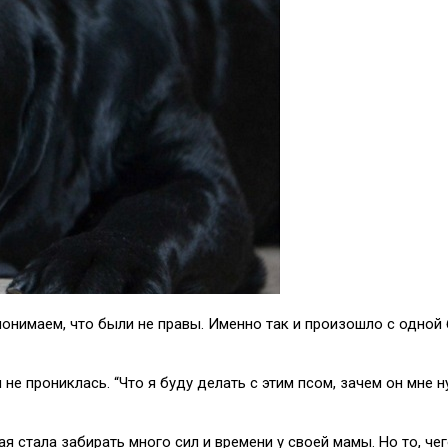
 понимаем, что были не правы. Именно так и произошло с одно
е прониклась. “Что я буду делать с этим псом, зачем он мне н
ая стала забирать много сил и времени у своей мамы. Но то, че