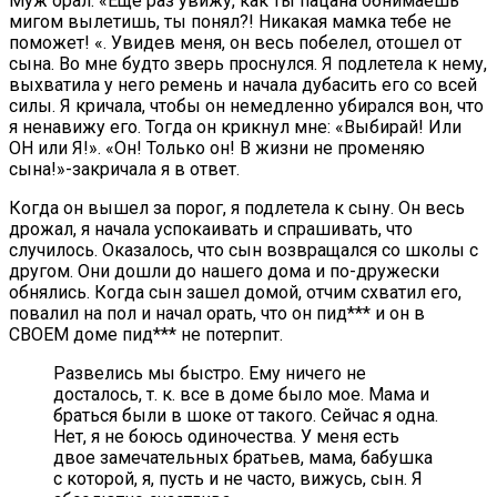
Муж орал: «Еще раз увижу, как ты пацана обнимаешь
мигом вылетишь, ты понял?! Никакая мамка тебе не
поможет! «. Увидев меня, он весь побелел, отошел от
сына. Во мне будто зверь проснулся. Я подлетела к нему,
выхватила у него ремень и начала дубасить его со всей
силы. Я кричала, чтобы он немедленно убирался вон, что
я ненавижу его. Тогда он крикнул мне: «Выбирай! Или
ОН или Я!». «Он! Только он! В жизни не променяю
сына!»-закричала я в ответ.
Когда он вышел за порог, я подлетела к сыну. Он весь
дрожал, я начала успокаивать и спрашивать, что
случилось. Оказалось, что сын возвращался со школы с
другом. Они дошли до нашего дома и по-дружески
обнялись. Когда сын зашел домой, отчим схватил его,
повалил на пол и начал орать, что он пид*** и он в
СВОЕМ доме пид*** не потерпит.
Развелись мы быстро. Ему ничего не
досталось, т. к. все в доме было мое. Мама и
браться были в шоке от такого. Сейчас я одна.
Нет, я не боюсь одиночества. У меня есть
двое замечательных братьев, мама, бабушка
с которой, я, пусть и не часто, вижусь, сын. Я