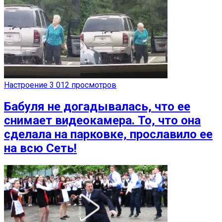
Настроение
3 012 просмотров
Бабуля не догадывалась, что ее
снимает видеокамера. То, что она
сделала на парковке, прославило ее
на всю Сеть!