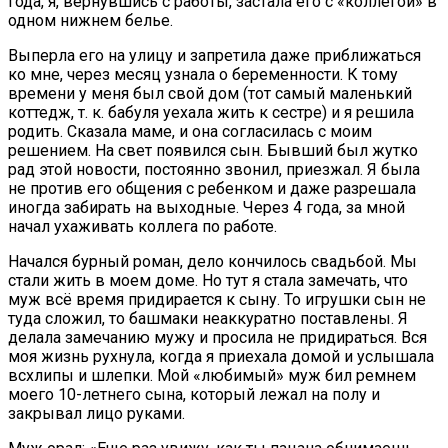
года, я, вернувшись с работы, застала его с «коллегой» в
одном нижнем белье.
Выперла его на улицу и запретила даже приближаться
ко мне, через месяц узнала о беременности. К тому
времени у меня был свой дом (тот самый маленький
коттедж, т. к. бабуля уехала жить к сестре) и я решила
родить. Сказала маме, и она согласилась с моим
решением. На свет появился сын. Бывший был жутко
рад этой новости, постоянно звонил, приезжал. Я была
не против его общения с ребенком и даже разрешала
иногда забирать на выходные. Через 4 года, за мной
начал ухаживать коллега по работе.
Начался бурный роман, дело кончилось свадьбой. Мы
стали жить в моем доме. Но тут я стала замечать, что
муж всё время придирается к сыну. То игрушки сын не
туда сложил, то башмаки неаккуратно поставлены. Я
делала замечанию мужу и просила не придираться. Вся
моя жизнь рухнула, когда я приехала домой и услышала
всхлипы и шлепки. Мой «любимый» муж бил ремнем
моего 10-летнего сына, который лежал на полу и
закрывал лицо руками.