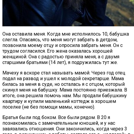
Она оставила меня. Когда мне исполнилось 10, бабушка
слегла. Опасаясь, что меня могут забрать в детдом,
позвонила моему отцу и опросила забрать меня. Он с
трудом согласился. Его жена оказалась хорошей
женщиной. Она с радостью приняла меня, а с двумя
старшими братьями (14 лет), я подружилась тут же.
Мачеху я вскоре стал называть мамой. Через год отец
подал на развод и ушел к молодой секретарше. Мама
билась за меня в суде, но осталась я с отцом, который
скинул меня на бабушку. Мама постоянно приезжала. В
итоге, она решила помочь нам. Мы продали бабушкину
квартиру и купили маленький коттедж в хорошем
поселке (не без помощи мамы, конечно).
Братья были под боком. Все были рядом. В 20 я
познакомилась с замечательным юношей, и у нас
завязались отношения. Они закончились, когда через 3