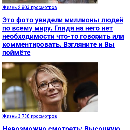
Жизнь
2 803 просмотров
Это фото увидели миллионы людей
по всему миру. Глядя на него нет
необходимости что-то говорить или
комментировать. Взгляните и Вы
поймёте
Жизнь
3 738 просмотров
Невозможно смотреть: Высоцкую