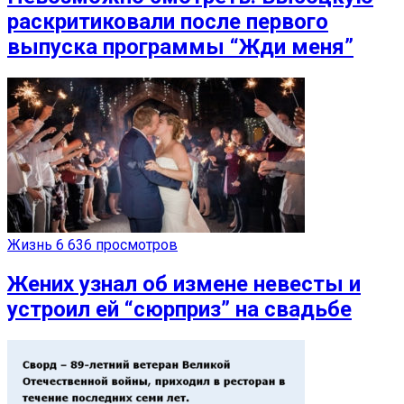
раскритиковали после первого
выпуска программы “Жди меня”
Жизнь
6 636 просмотров
Жених узнал об измене невесты и
устроил ей “сюрприз” на свадьбе