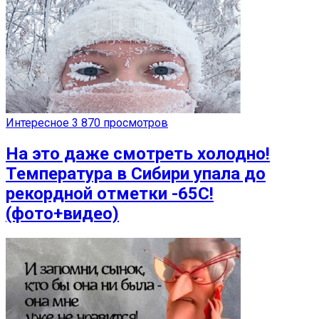
Интересное
3 870 просмотров
На это даже смотреть холодно!
Температура в Сибири упала до
рекордной отметки -65C!
(фото+видео)