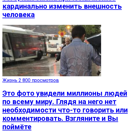
кардинально изменить внешность
человека
Жизнь
2 800 просмотров
Это фото увидели миллионы людей
по всему миру. Глядя на него нет
необходимости что-то говорить или
комментировать. Взгляните и Вы
поймёте