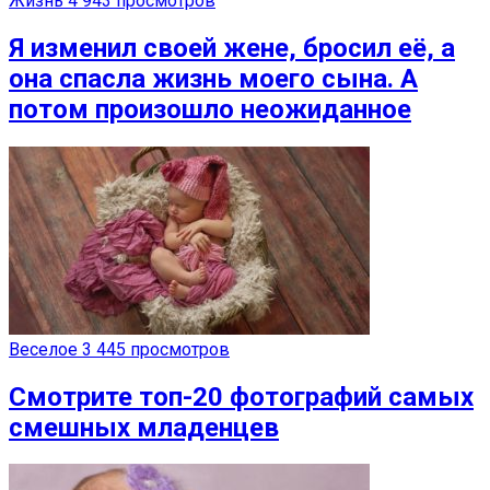
Жизнь
4 943 просмотров
Я изменил своей жене, бросил её, а
она спасла жизнь моего сына. А
потом произошло неожиданное
Веселое
3 445 просмотров
Смотрите топ-20 фотографий самых
смешных младенцев