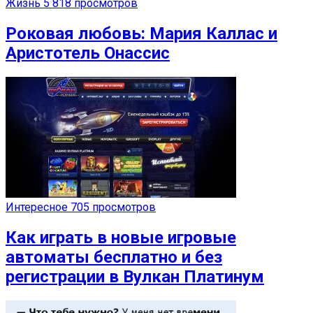
Жизнь
5 818 просмотров
Роковая любовь: Мария Каллас и
Аристотель Онассис
Интересное
705 просмотров
Как играть в новые игровые
автоматы бесплатно и без
регистрации в Вулкан Платинум