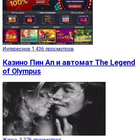
Интересное
1 436 просмотров
Казино Пин Ап и автомат The Legend
of Olympus
Жизнь
3 276 просмотров