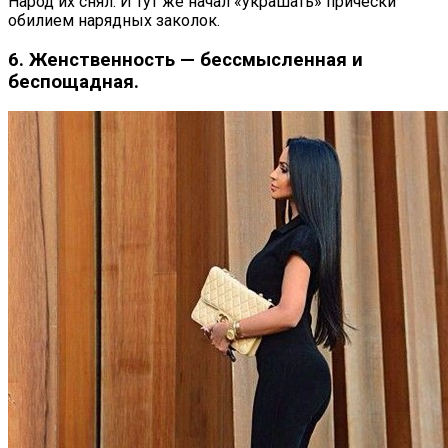
Народ их снял. И тут же начал «украшать» прически
обилием нарядных заколок.
6. Женственность — бессмысленная и
беспощадная.