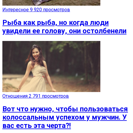
Интересное
9 920 просмотров
Рыба как рыба, но когда люди
увидели ее голову, они остолбенели
Отношения
2 791 просмотров
Вот что нужно, чтобы пользоваться
колоссальным успехом у мужчин. У
вас есть эта черта?!