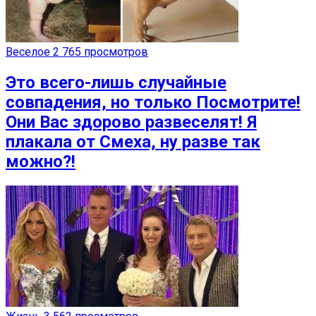
Веселое
2 765 просмотров
Это всего-лишь случайные
совпадения, но только Посмотрите!
Они Вас здорово развеселят! Я
плакала от Смеха, ну разве так
можно?!