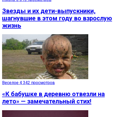
Звезды и их дети-выпускники,
шагнувшие в этом году во взрослую
жизнь
Веселое
4 342 просмотров
«К бабушке в деревню отвезли на
лето» — замечательный стих!