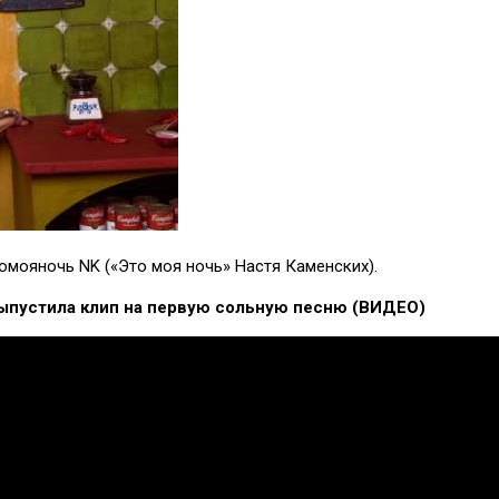
томояночь NK («Это моя ночь» Настя Каменских).
выпустила клип на первую сольную песню (ВИДЕО)