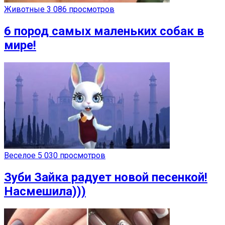
Животные
3 086 просмотров
6 пород самых маленьких собак в
мире!
Веселое
5 030 просмотров
Зуби Зайка радует новой песенкой!
Насмешила)))