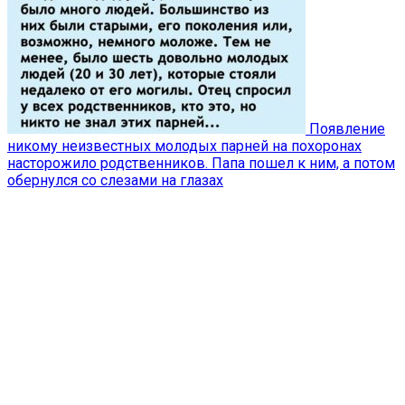
Появление
никому неизвестных молодых парней на похоронах
насторожило родственников. Папа пошел к ним, а потом
обернулся со слезами на глазах