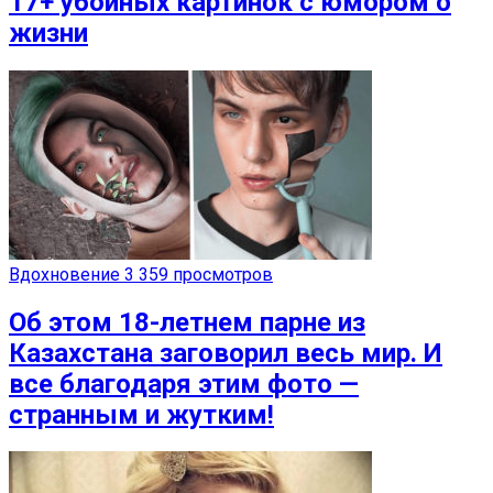
17+ убойных картинок с юмором о
жизни
Вдохновение
3 359 просмотров
Об этом 18-летнем парне из
Казахстана заговорил весь мир. И
все благодаря этим фото —
странным и жутким!