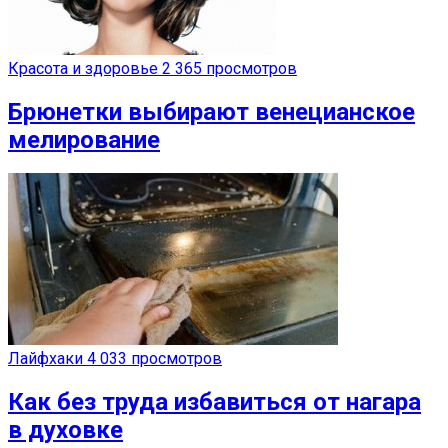
Красота и здоровье
2 365 просмотров
Брюнетки выбирают венецианское
мелирование
Лайфхаки
4 033 просмотров
Как без труда избавиться от нагара
в духовке