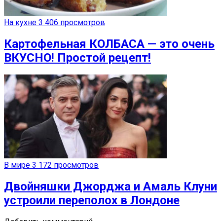
На кухне
3 406 просмотров
Картофельная КОЛБАСА — это очень
ВКУСНО! Простой рецепт!
В мире
3 172 просмотров
Двойняшки Джорджа и Амаль Клуни
устроили переполох в Лондоне