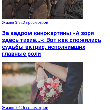
Жизнь
3 323 просмотров
За кадром кинокартины «А зори
здесь тихие…»: Вот как сложились
судьбы актрис, исполнивших
главные роли
Жизнь
7 626 просмотров