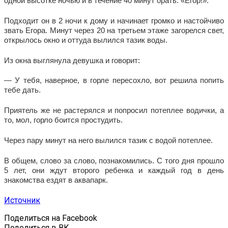
одной высотке ночью и в течение 40 минут орать: «Егор!».
Подходит он в 2 ночи к дому и начинает громко и настойчиво
звать Егора. Минут через 20 на третьем этаже загорелся свет,
открылось окно и оттуда вылился тазик воды.
Из окна выглянула девушка и говорит:
— У тебя, наверное, в горле пересохло, вот решила попить
тебе дать.
Приятель же не растерялся и попросил потеплее водички, а
то, мол, горло боится простудить.
Через пару минут на него вылился тазик с водой потеплее.
В общем, слово за слово, познакомились. С того дня прошло
5 лет, они ждут второго ребенка и каждый год в день
знакомства ездят в аквапарк.
Источник
Поделиться на Facebook
Поделиться в ВК