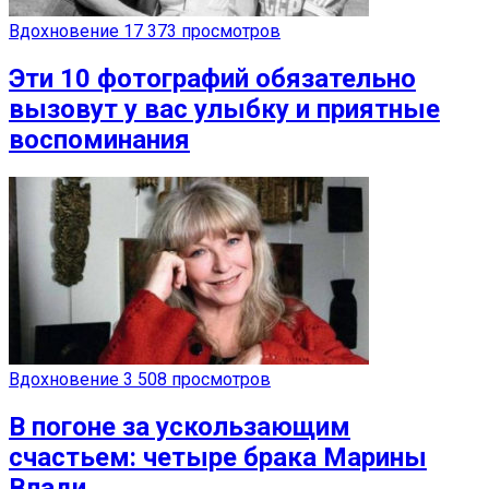
Вдохновение
17 373 просмотров
Эти 10 фотографий обязательно
вызовут у вас улыбку и приятные
воспоминания
Вдохновение
3 508 просмотров
В погоне за ускользающим
счастьем: четыре брака Марины
Влади