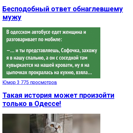
Бесподобный ответ обнаглевшему
мужу
Юмор
3 775 просмотров
Такая история может произойти
только в Одессе!