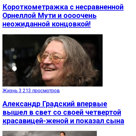
Короткометражка с несравненной
Орнеллой Мути и оооочень
неожиданной концовкой!
Жизнь
3 213 просмотров
Александр Градский впервые
вышел в свет со своей четвертой
красавицей-женой и показал сына