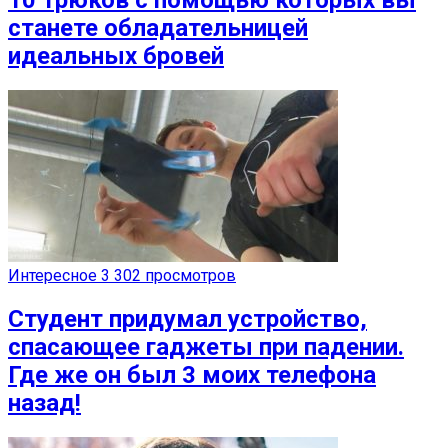
станете обладательницей
идеальных бровей
Интересное
3 302 просмотров
Студент придумал устройство,
спасающее гаджеты при падении.
Где же он был 3 моих телефона
назад!