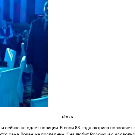
dni.ru
 сейчас не сдает позиции. В свои 83-года актриса позволяет с
ется сама Лорен, не последним. Она любит Россию и с удоволь