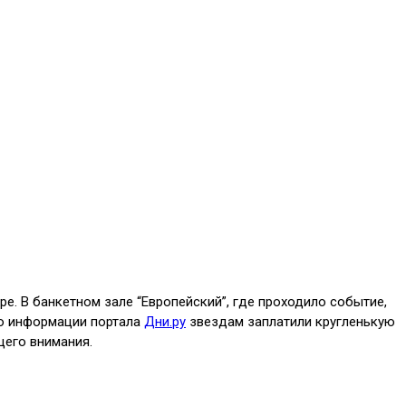
е. В банкетном зале “Европейский”, где проходило событие,
 По информации портала
Дни.ру
звездам заплатили кругленькую
щего внимания.