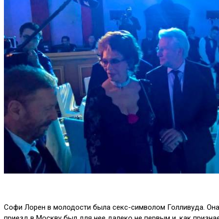
Софи Лорен в молодости была секс-символом Голливуда. Она и
приезд в Москву был для нее далеко не первым и, как призна