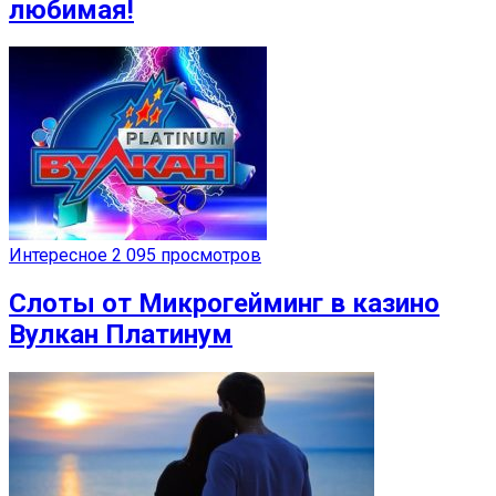
любимая!
Интересное
2 095 просмотров
Слоты от Микрогейминг в казино
Вулкан Платинум