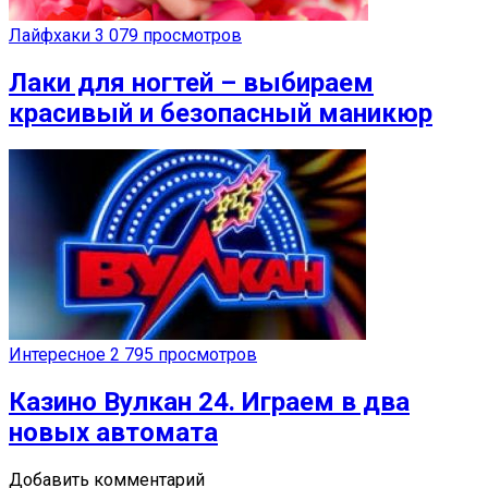
Лайфхаки
3 079 просмотров
Лаки для ногтей – выбираем
красивый и безопасный маникюр
Интересное
2 795 просмотров
Казино Вулкан 24. Играем в два
новых автомата
Добавить комментарий