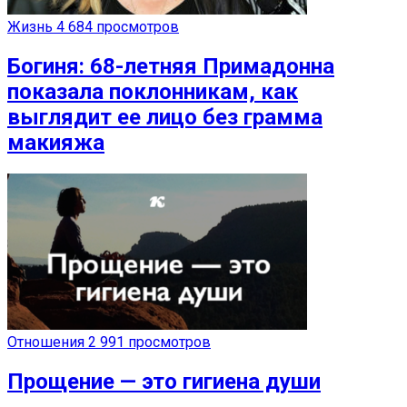
Жизнь
4 684 просмотров
Богиня: 68-летняя Примадонна
показала поклонникам, как
выглядит ее лицо без грамма
макияжа
Отношения
2 991 просмотров
Прощение — это гигиена души