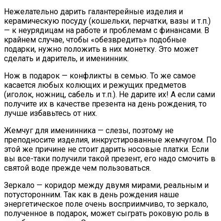
Нежелательно дарить галантерейные изделия и
керамическую посуду (кошельки, перчатки, вазы и т.п.)
— к неурядицам на работе и проблемам с финансами. В
крайнем случае, чтобы «обезвредить» подобные
подарки, нужно положить в них монетку. Это может
сделать и даритель, и именинник.
Нож в подарок — конфликты в семью. То же самое
касается любых колющих и режущих предметов
(иголок, ножниц, сабель и т.п.). Не дарите их! А если сами
получите их в качестве презента на день рождения, то
лучше избавьтесь от них.
Жемчуг для именинника — слезы, поэтому не
преподносите изделия, инкрустированные жемчугом. По
этой же причине не стоит дарить носовые платки. Если
вы все-таки получили такой презент, его надо смочить в
святой воде прежде чем пользоваться.
Зеркало — коридор между двумя мирами, реальным и
потусторонним. Так как в день рождения наше
энергетическое поле очень восприимчиво, то зеркало,
полученное в подарок, может сыграть роковую роль в