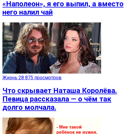
«Наполеон», я его выпил, а вместо
него налил чай
Жизнь
28 875 просмотров
Что скрывает Наташа Королёва.
Певица рассказала — о чём так
долго молчала.