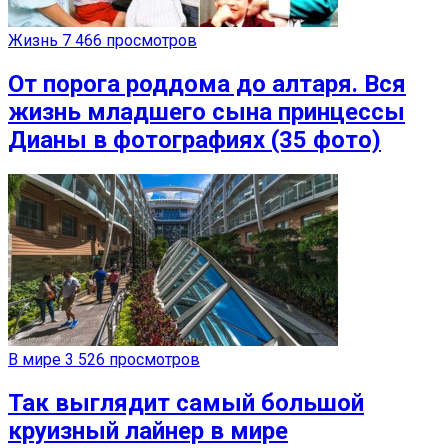
Жизнь
7 466 просмотров
От порога роддома до алтаря. Вся
жизнь младшего сына принцессы
Дианы в фотографиях (35 фото)
В мире
3 526 просмотров
Так выглядит самый большой
круизный лайнер в мире