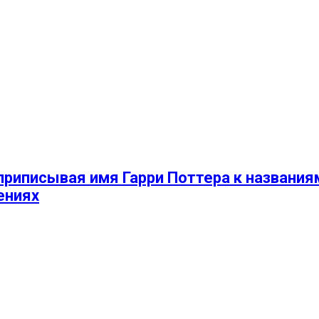
риписывая имя Гарри Поттера к названиям
ениях