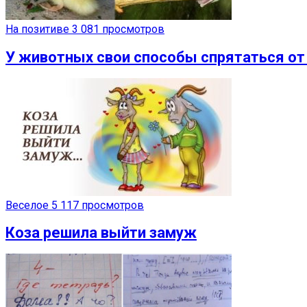
На позитиве
3 081 просмотров
У животных свои способы спрятаться от
Веселое
5 117 просмотров
Коза решила выйти замуж