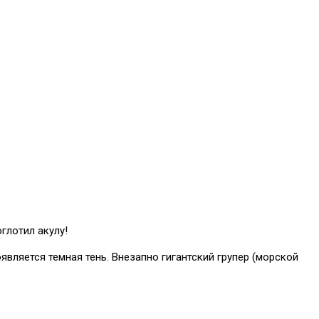
глотил акулу!
является темная тень. Внезапно гигантский групер (морской