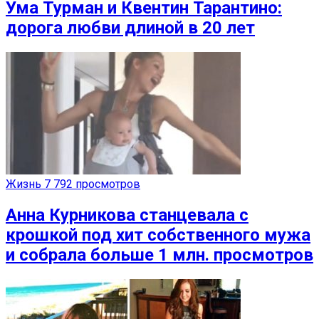
Ума Турман и Квентин Тарантино:
дорога любви длиной в 20 лет
Жизнь
7 792 просмотров
Анна Курникова станцевала с
крошкой под хит собственного мужа
и собрала больше 1 млн. просмотров