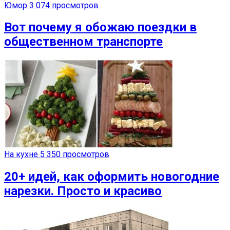
Юмор
3 074 просмотров
Вот почему я обожаю поездки в
общественном транспорте
На кухне
5 350 просмотров
20+ идей, как оформить новогодние
нарезки. Просто и красиво