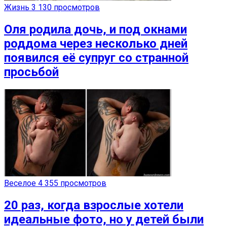
Жизнь
3 130 просмотров
Оля родила дочь, и под окнами
роддома через несколько дней
появился её супруг со странной
просьбой
Веселое
4 355 просмотров
20 раз, когда взрослые хотели
идеальные фото, но у детей были