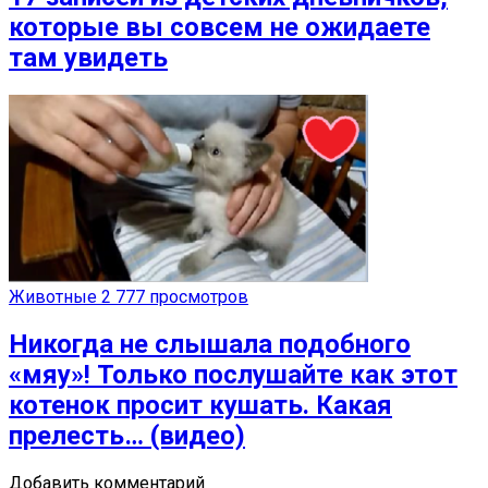
которые вы совсем не ожидаете
там увидеть
Животные
2 777 просмотров
Никогда не слышала подобного
«мяу»! Только послушайте как этот
котенок просит кушать. Какая
прелесть… (видео)
Добавить комментарий