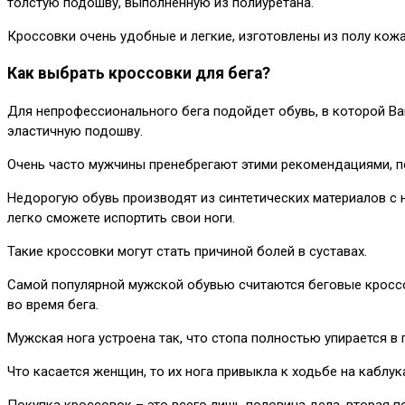
толстую подошву, выполненную из полиуретана.
Кроссовки очень удобные и легкие, изготовлены из полу кожа
Как выбрать кроссовки для бега?
Для непрофессионального бега подойдет обувь, в которой Ва
эластичную подошву.
Очень часто мужчины пренебрегают этими рекомендациями, п
Недорогую обувь производят из синтетических материалов с
легко сможете испортить свои ноги.
Такие кроссовки могут стать причиной болей в суставах.
Самой популярной мужской обувью считаются беговые кроссов
во время бега.
Мужская нога устроена так, что стопа полностью упирается в
Что касается женщин, то их нога привыкла к ходьбе на каблу
Покупка кроссовок – это всего лишь половина дела, вторая п