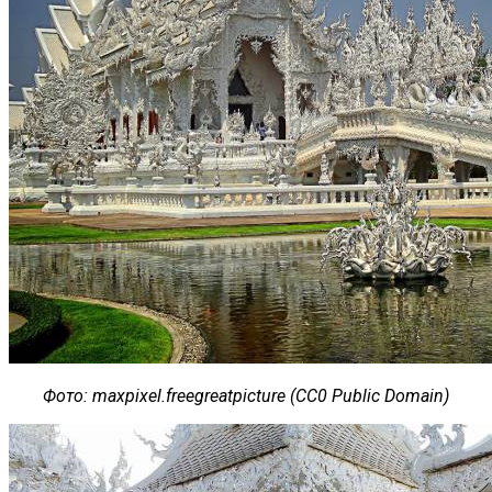
Фото
: maxpixel.freegreatpicture (CC0 Public Domain)