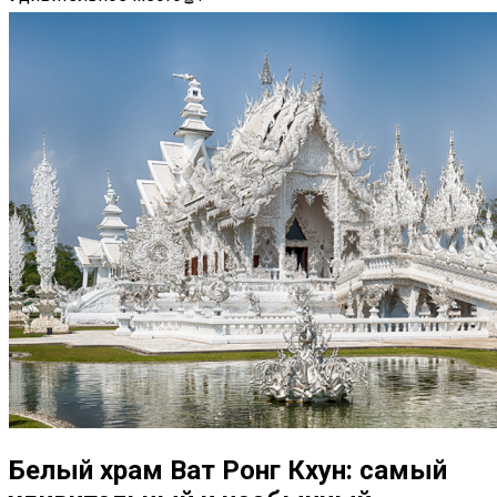
Белый храм Ват Ронг Кхун: самый