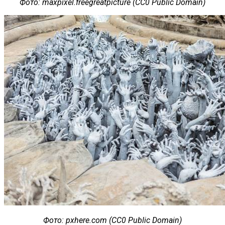
Фото
: maxpixel.freegreatpicture (CC0 Public Domain)
Фото
: pxhere.com (CC0 Public Domain)