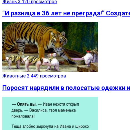
Жизнь
3 120 просмотров
“И разница в 36 лет не преграда!” Созд
Животные
2 449 просмотров
Поросят нарядили в полосатые одежки и