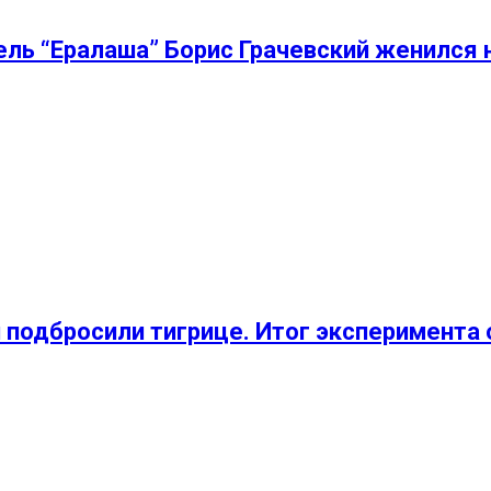
атель “Ералаша” Борис Грачевский женилс
 подбросили тигрице. Итог эксперимента