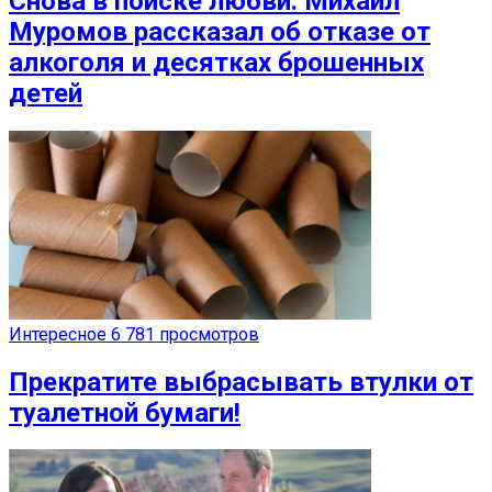
Снова в поиске любви: Михаил
Муромов рассказал об отказе от
алкоголя и десятках брошенных
детей
Интересное
6 781 просмотров
Прекратите выбрасывать втулки от
туалетной бумаги!