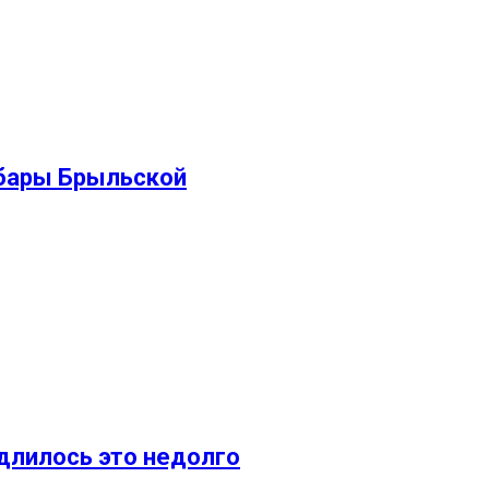
бары Брыльской
 длилось это недолго