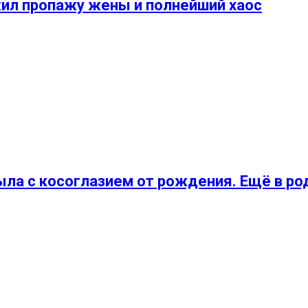
жил пропажу жены и полнейший хаос
ла с косоглазием от рождения. Ещё в р