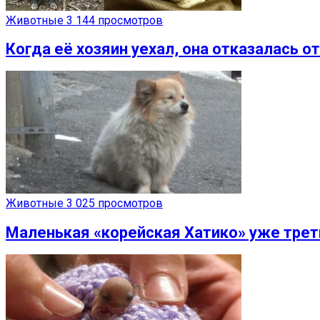
Животные
3 144 просмотров
Когда её хозяин уехал, она отказалась о
Животные
3 025 просмотров
Маленькая «корейская Хатико» уже трет