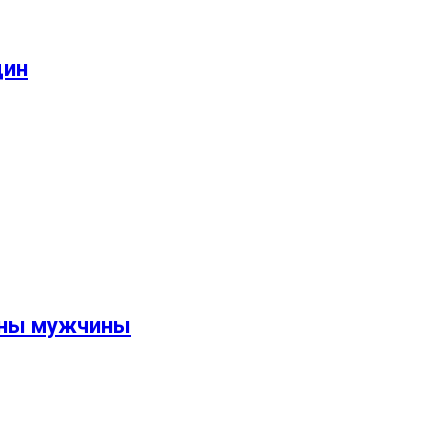
щин
жны мужчины